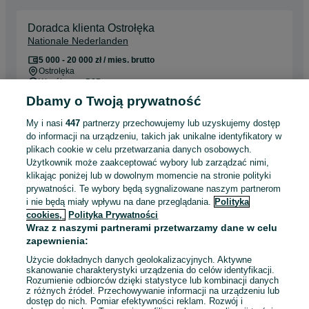
Doradca klienta Ostrołęka
Nationale Nederlanden
5 000 - 20 000 zł / mies. brutto
Ostrołęka
Współpraca B2B
Samozatrudnienie
Dbamy o Twoją prywatność
Doświadczenie nie jest wymagane
My i nasi
447
partnerzy przechowujemy lub uzyskujemy dostęp
Dyspozycyjność: Elastyczny czas pracy
do informacji na urządzeniu, takich jak unikalne identyfikatory w
Miejsce pracy: Praca hybrydowa
plikach cookie w celu przetwarzania danych osobowych.
Użytkownik może zaakceptować wybory lub zarządzać nimi,
klikając poniżej lub w dowolnym momencie na stronie polityki
Odświeżono dnia 04 sierpnia 2026
prywatności. Te wybory będą sygnalizowane naszym partnerom
i nie będą miały wpływu na dane przeglądania.
Polityka
cookies,
Polityka Prywatności
Doradca Klienta Nationale Nederlanden Radzyń
Wraz z naszymi partnerami przetwarzamy dane w celu
Podlaski
zapewnienia:
Nationale Nederlanden
Użycie dokładnych danych geolokalizacyjnych. Aktywne
6 000 - 40 000 zł / mies. brutto
skanowanie charakterystyki urządzenia do celów identyfikacji.
Radzyń Podlaski
Rozumienie odbiorców dzięki statystyce lub kombinacji danych
Współpraca B2B
z różnych źródeł. Przechowywanie informacji na urządzeniu lub
Samozatrudnienie
dostęp do nich. Pomiar efektywności reklam. Rozwój i